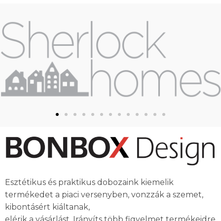
Esztétikus és praktikus dobozaink kiemelik
termékedet a piaci versenyben, vonzzák a szemet,
kibontásért kiáltanak,
elérik a vásárlást. Irányíts több figyelmet termékeidre