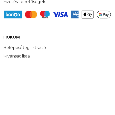
Fizetési lehetőségek
FIÓKOM
Belépés/Regisztráció
Kívánságlista
BONBOX
Rólunk
Blog
Adatvédelmi nyilatkozat
ÁSZF