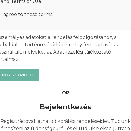
and
Terms of Use
.
I agree to these terms
.
 személyes adatokat a rendelés feldolgozásához, a
eboldalon történő vásárlási élmény fenntartásához
asználjuk, melyeket az
Adatkezelési tájékoztató
artalmaz.
REGISZTRÁCIÓ
OR
Bejelentkezés
Regisztrációval láthatod korábbi rendeléseidet. Tudunk
értesíteni az újdonságokról, és el tudjuk Neked juttatni