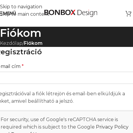
Skip to navigation
MENÜ
Skip to main content
Fiókom
Kezdőlap
/
Fiókom
egisztráció
-mail cím
*
egisztrációval a fiók létrejön és email-ben elküldjük a
nket, amivel beállítható a jelszó.
For security, use of Google's reCAPTCHA service is
required which is subject to the Google
Privacy Policy