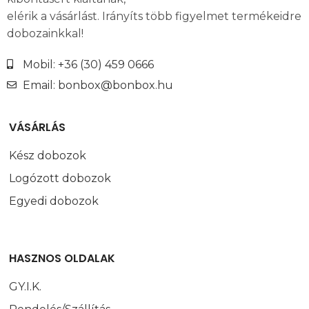
elérik a vásárlást. Irányíts több figyelmet termékeidre
dobozainkkal!
Mobil: +36 (30) 459 0666
Email: bonbox@bonbox.hu
VÁSÁRLÁS
Kész dobozok
Logózott dobozok
Egyedi dobozok
HASZNOS OLDALAK
GY.I.K.