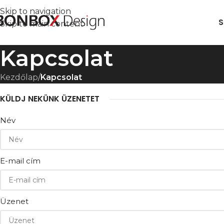
Skip to navigation
S
Skip to main content
Kapcsolat
Kezdőlap
/
Kapcsolat
KÜLDJ NEKÜNK ÜZENETET
Név
E-mail cím
Üzenet