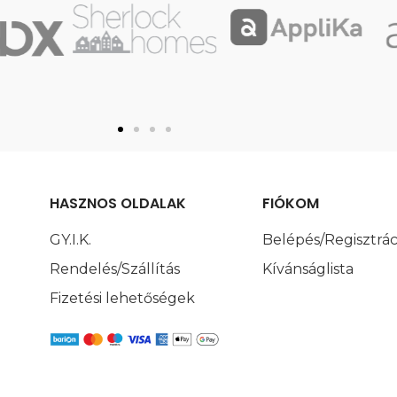
HASZNOS OLDALAK
FIÓKOM
GY.I.K.
Belépés/Regisztrác
Rendelés/Szállítás
Kívánságlista
Fizetési lehetőségek