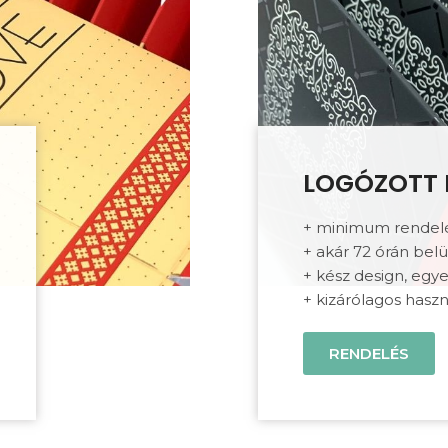
LOGÓZOTT
+ minimum rendel
+ akár 72 órán belü
+ kész design, egye
+ kizárólagos haszná
RENDELÉS