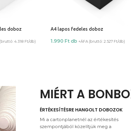
les doboz
A4 lapos fedeles doboz
1.990
Ft
db
(bruttó:
4.318
Ft
/db)
+ÁFA (bruttó:
2.527
Ft
/db)
MIÉRT A BONBO
ÉRTÉKESÍTÉSRE HANGOLT DOBOZOK
Mi a cartonplanetnél az értékesítés
szempontjából közelítjük meg a