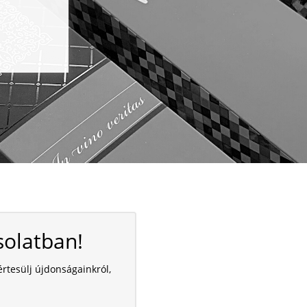
olatban!
értesülj újdonságainkról,