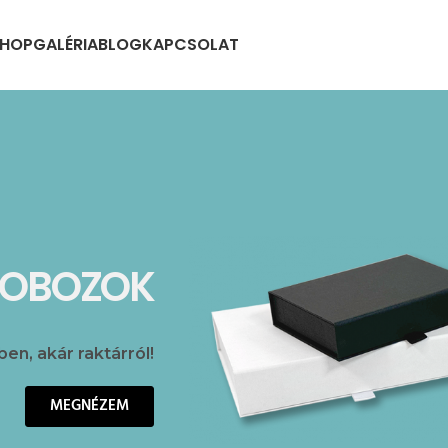
HOP
GALÉRIA
BLOG
KAPCSOLAT
ÖSSZEH
DOBOZOK
FEDELE
DÍSZDO
ben, akár raktárról!
Raktárról különbö
Díszdobozok több
MEGNÉZEM
MEGNÉZEM
MEGNÉZEM