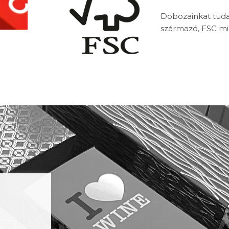
Dobozainkat tuda
származó, FSC mi