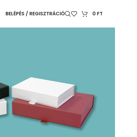
BELÉPÉS / REGISZTRÁCIÓ
0
FT
AJTHATÓ
S DOBOZOK
BOZOK
ző méretben és színben.
 színben