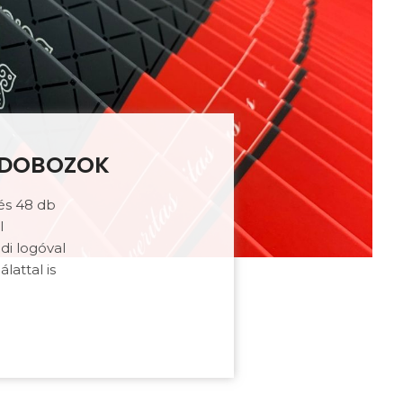
 DOBOZOK
és 48 db
l
di logóval
lattal is