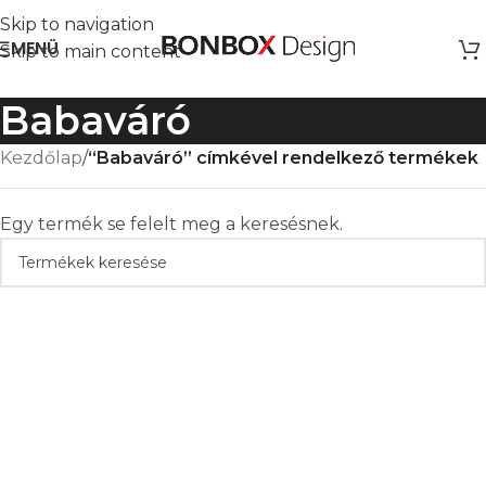
Skip to navigation
MENÜ
Skip to main content
Babaváró
Kezdőlap
/
“Babaváró” címkével rendelkező termékek
Egy termék se felelt meg a keresésnek.