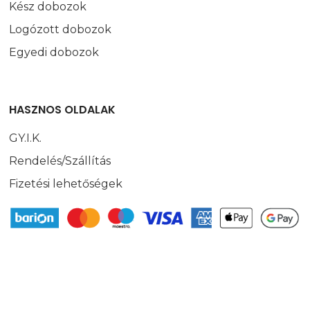
Kész dobozok
Logózott dobozok
Egyedi dobozok
HASZNOS OLDALAK
GY.I.K.
Rendelés/Szállítás
Fizetési lehetőségek
FIÓKOM
Belépés/Regisztráció