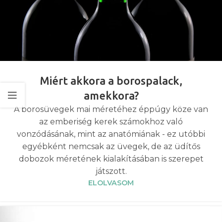
Miért akkora a borospalack,
amekkora?
A borosüvegek mai méretéhez éppúgy köze van
az emberiség kerek számokhoz való
vonzódásának, mint az anatómiának - ez utóbbi
egyébként nemcsak az üvegek, de az üdítős
dobozok méretének kialakításában is szerepet
játszott.
ELOLVASOM