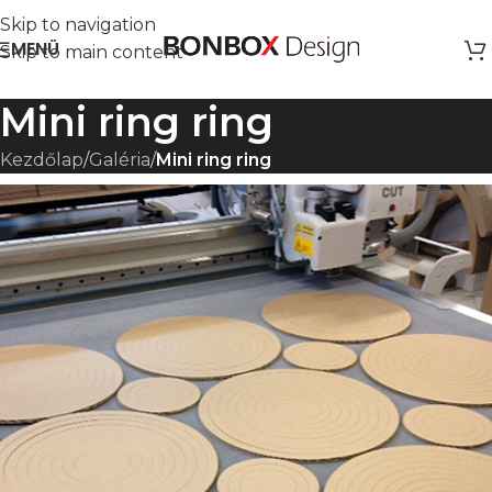
Skip to navigation
MENÜ
Skip to main content
Mini ring ring
Kezdőlap
/
Galéria
/
Mini ring ring